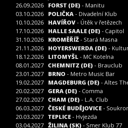
26.09.2026
FORST (DE)
- Manitu
03.10.2026
POLIČKA
- Divadelní Klub
10.10.2026
HAVÍŘOV
- Útěk v řetězech
17.10.2026
HALLE SAALE (DE)
- Capitol
31.10.2026
KROMĚŘÍŽ
- Stará Masna
21.11.2026
HOYERSWERDA (DE)
- Kultu
18.12.2026
LITOMYŠL
- MC Kotelna
08.01.2027
CHEMNITZ (DE)
- Brauclub
23.01.2027
BRNO
- Metro Music Bar
19.02.2027
MAGDEBURG (DE)
- Altes Th
20.02.2027
GERA (DE)
- Comma
27.02.2027
CHAM (DE)
- L.A. Club
06.03.2027
ČESKÉ BUDĚJOVICE
- Soukro
20.03.2027
TEPLICE
- Hvjezda
03.04.2027
ŽILINA (SK)
- Smer Klub 77