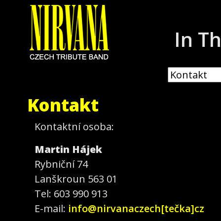
In T
Kontakt
Kontaktní osoba:
Martin Hájek
Rybniční 74
Lanškroun 563 01
Tel: 603 990 913
E-mail:
info@nirvanaczech[tečka]cz